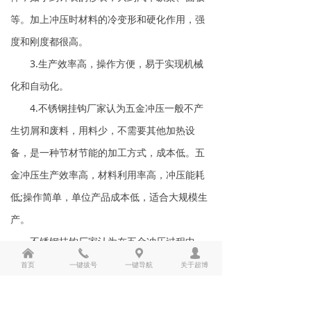
等。加上冲压时材料的冷变形和硬化作用，强
度和刚度都很高。
3.生产效率高，操作方便，易于实现机械
化和自动化。
4.不锈钢挂钩厂家认为五金冲压一般不产
生切屑和废料，用料少，不需要其他加热设
备，是一种节材节能的加工方式，成本低。五
金冲压生产效率高，材料利用率高，冲压能耗
低;操作简单，单位产品成本低，适合大规模生
产。
不锈钢挂钩厂家认为在五金冲压过程中，
낀
끅
끇
넙
将材料(五金或非五金)加工成零件(或半成品)的
首页
一键拔号
一键导航
关于超博
专用工艺设备称为冲压模具(简称冲模)。冲压模
具是冲压过程中不可缺少的工艺装备，与冲压